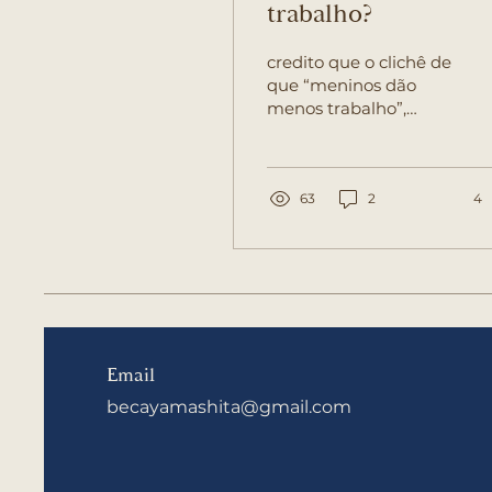
trabalho?
credito que o clichê de
que “meninos dão
menos trabalho”,
apenas criou
precedentes para
sermos mais
negligentes - ainda
63
2
4
que
inconscientemente -
com o cuidado que
oferecemos a eles:
Email
becayamashita@gmail.com