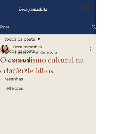
beca yamashita
Post
todos os posts
Beca Yamashita
todos os posts
18 de fev.
1 min de leitura
O comodismo cultural na
maternidade
criação de filhos.
conforte-se
resenhas
reflexões